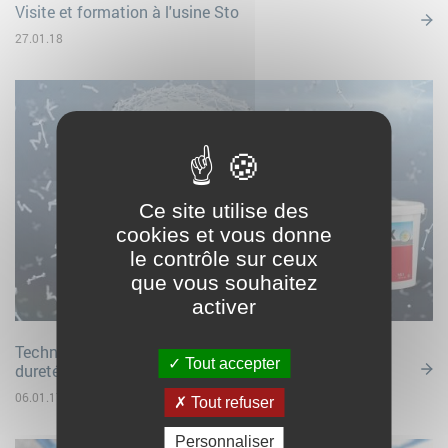
Visite et formation à l'usine Sto
27.01.18
Ce site utilise des
cookies et vous donne
le contrôle sur ceux
que vous souhaitez
activer
Technologie Evoflex de Brillux – Protection par
Tout accepter
dureté de surface flexible
06.01.17
Tout refuser
Personnaliser